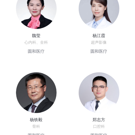
魏莹
杨江霞
心内科、全科
超声影像
圆和医疗
圆和医疗
杨铁毅
郑志方
骨科
口腔科