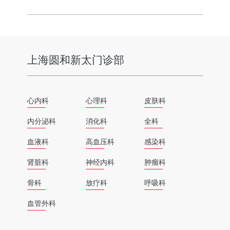
上海圆和新太门诊部
心内科
心理科
皮肤科
内分泌科
消化科
全科
血液科
高血压科
感染科
肾脏科
神经内科
肿瘤科
骨科
放疗科
呼吸科
血管外科