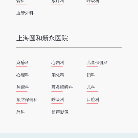
骨科
放疗科
呼吸科
血管外科
上海圆和新永医院
麻醉科
心内科
儿童保健科
心理科
消化科
妇科
肿瘤科
耳鼻咽喉科
儿科
预防保健科
呼吸科
口腔科
外科
超声影像