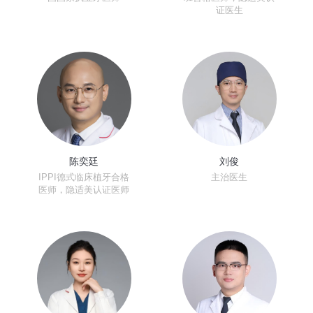
证医生
陈奕廷
刘俊
IPPI德式临床植牙合格
主治医生
医师，隐适美认证医师