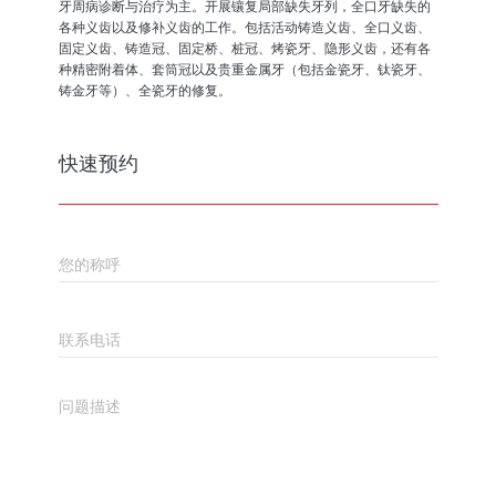
牙周病诊断与治疗为主。开展镶复局部缺失牙列，全口牙缺失的
各种义齿以及修补义齿的工作。包括活动铸造义齿、全口义齿、
固定义齿、铸造冠、固定桥、桩冠、烤瓷牙、隐形义齿，还有各
种精密附着体、套筒冠以及贵重金属牙（包括金瓷牙、钛瓷牙、
铸金牙等）、全瓷牙的修复。
快速预约