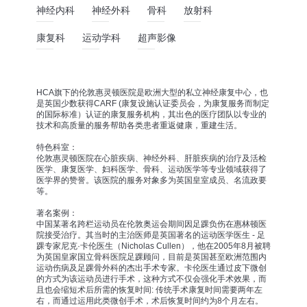
神经内科
神经外科
骨科
放射科
康复科
运动学科
超声影像
HCA旗下的伦敦惠灵顿医院是欧洲大型的私立神经康复中心，也
是英国少数获得CARF (康复设施认证委员会，为康复服务而制定
的国际标准）认证的康复服务机构，其出色的医疗团队以专业的
技术和高质量的服务帮助各类患者重返健康，重建生活。
特色科室：
伦敦惠灵顿医院在心脏疾病、神经外科、肝脏疾病的治疗及活检
医学、康复医学、妇科医学、骨科、运动医学等专业领域获得了
医学界的赞誉。该医院的服务对象多为英国皇室成员、名流政要
等。
著名案例：
中国某著名跨栏运动员在伦敦奥运会期间因足踝负伤在惠林顿医
院接受治疗。其当时的主治医师是英国著名的运动医学医生 - 足
踝专家尼克·卡伦医生（Nicholas Cullen），他在2005年8月被聘
为英国皇家国立骨科医院足踝顾问，目前是英国甚至欧洲范围内
运动伤病及足踝骨外科的杰出手术专家。卡伦医生通过皮下微创
的方式为该运动员进行手术，这种方式不仅会强化手术效果，而
且也会缩短术后所需的恢复时间: 传统手术康复时间需要两年左
右，而通过运用此类微创手术，术后恢复时间约为8个月左右。